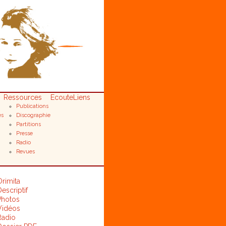
Ressources
Ecoute
Liens
Publications
es
Discographie
Partitions
Presse
Radio
Revues
Orimita
escriptif
Photos
Vidéos
Radio