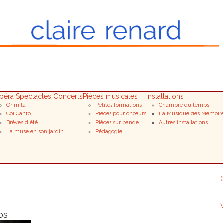
péra Spectacles Concerts
Pièces musicales
Installations
Orimita
Petites formations
Chambre du temps
Col Canto
Pièces pour chœurs
La Musique des Mémoir
Bréves d'été
Pièces sur bande
Autres installations
La muse en son jardin
Pédagogie
D
os