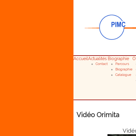
Accueil
Actualités
Biographie
O
Contact
Parcours
Biographie
Catalogue
Vidéo Orimita
Vidé