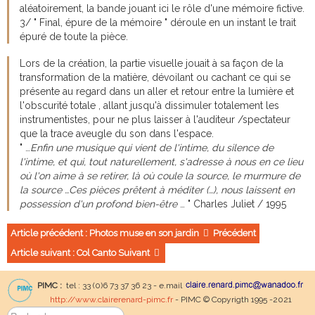
aléatoirement, la bande jouant ici le rôle d'une mémoire fictive.
3/ " Final, épure de la mémoire " déroule en un instant le trait
épuré de toute la pièce.
Lors de la création, la partie visuelle jouait à sa façon de la
transformation de la matière, dévoilant ou cachant ce qui se
présente au regard dans un aller et retour entre la lumière et
l'obscurité totale , allant jusqu'à dissimuler totalement les
instrumentistes, pour ne plus laisser à l'auditeur /spectateur
que la trace aveugle du son dans l'espace.
" …
Enfin une musique qui vient de l'intime, du silence de
l'intime, et qui, tout naturellement, s'adresse à nous en ce lieu
où l'on aime à se retirer, là où coule la source, le murmure de
la source …Ces pièces prêtent à méditer (…), nous laissent en
possession d'un profond bien-être
… " Charles Juliet / 1995
Article précédent : Photos muse en son jardin
Précédent
Article suivant : Col Canto
Suivant
PIMC :
tel : 33 (0)6 73 37 36 23 - e.mail
http://www.clairerenard-pimc.fr
- PIMC © Copyrigth 1995 -2021
Rechercher