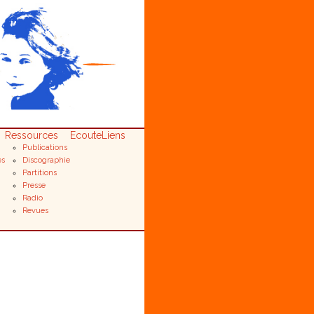
Ressources
Ecoute
Liens
Publications
es
Discographie
Partitions
Presse
Radio
Revues