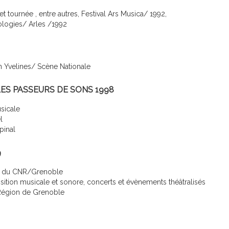
 tournée , entre autres, Festival Ars Musica/ 1992,
logies/ Arles /1992
n Yvelines/ Scène Nationale
LES PASSEURS DE SONS 1998
usicale
el
pinal
9
ns du CNR/Grenoble
ition musicale et sonore, concerts et évènements théâtralisés
 Région de Grenoble