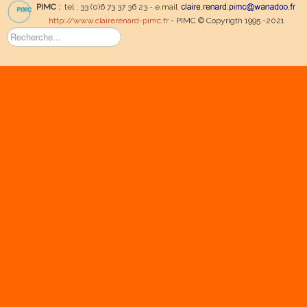
PIMC :
tel : 33 (0)6 73 37 36 23 - e.mail
http://www.clairerenard-pimc.fr
- PIMC © Copyrigth 1995 -2021
Rechercher