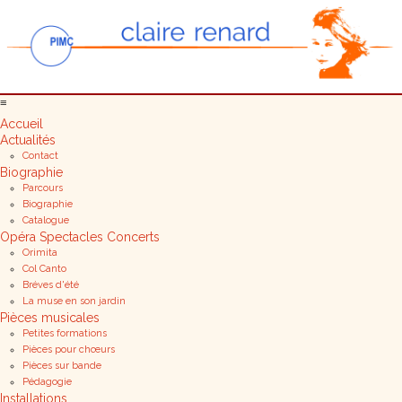
≡
Accueil
Actualités
Contact
Biographie
Parcours
Biographie
Catalogue
Opéra Spectacles Concerts
Orimita
Col Canto
Bréves d'été
La muse en son jardin
Pièces musicales
Petites formations
Pièces pour chœurs
Pièces sur bande
Pédagogie
Installations