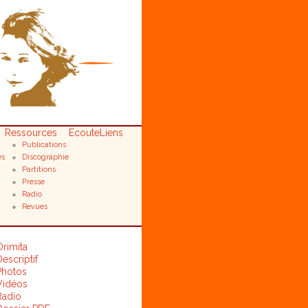
Ressources
Ecoute
Liens
Publications
es
Discographie
Partitions
Presse
Radio
Revues
Orimita
escriptif
Photos
Vidéos
Radio