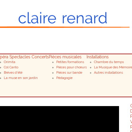
péra Spectacles Concerts
Pièces musicales
Installations
Orimita
Petites formations
Chambre du temps
Col Canto
Pièces pour chœurs
La Musique des Mémoir
Bréves d'été
Pièces sur bande
Autres installations
La muse en son jardin
Pédagogie
D